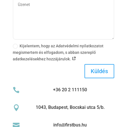
Kijelentem, hogy az Adatvédelmi nyilatkozatot
megismertem és elfogadom, s abban szereplő
adatkezelésekhez hozzájárulok.
Küldés

+36 20 2 111150

1043, Budapest, Bocskai utca 5/b.

info@firstbus.hu