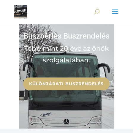
Buszbérlés Buszrendelés
Több mint 20 éve az önök
szolgálatában.
KÜLÖNJÁRATI BUSZRENDELÉS