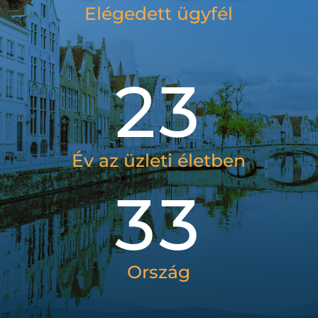
Elégedett ügyfél
23
Év az üzleti életben
33
Ország