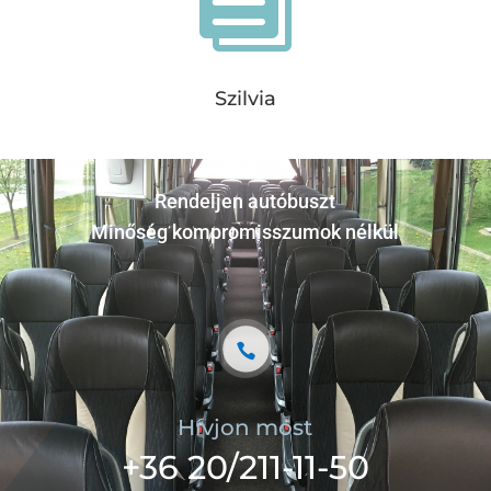
Szilvia
Rendeljen autóbuszt
Minőség kompromisszumok nélkül
Hívjon most
+36 20/211-11-50