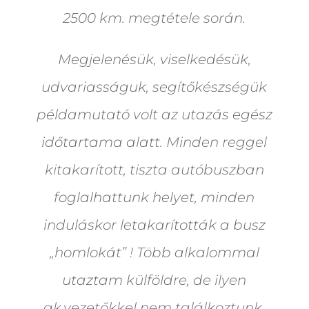
2500 km. megtétele során.
Megjelenésük, viselkedésük,
udvariasságuk, segítőkészségük
példamutató volt az utazás egész
időtartama alatt. Minden reggel
kitakarított, tiszta autóbuszban
foglalhattunk helyet, minden
induláskor letakarították a busz
„homlokát” ! Több alkalommal
utaztam külföldre, de ilyen
gk.vezetőkkel nem találkoztunk.