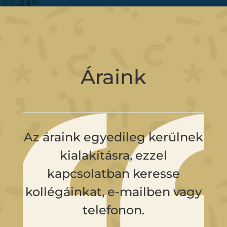
Áraink
Az áraink egyedileg kerülnek
kialakításra, ezzel
kapcsolatban keresse
kollégáinkat, e-mailben vagy
telefonon.